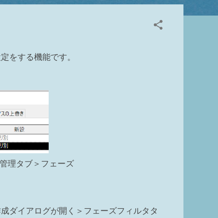
から外れている 殆んどのモデルはビューの②切断面
り一部例外もあります ビュー範囲の切断面より上
、収納設備、一般モデル Revit HELP↓ 3
いる 4 フィルタで非表示にしている ビューご
ります 5 ビューで要素を選択して非表示 非表
設定をする機能です。
リ） ※ビューテンプレートがあてられている場合
管理タブ＞フェーズ
作成ダイアログが開く＞フェーズフィルタタ