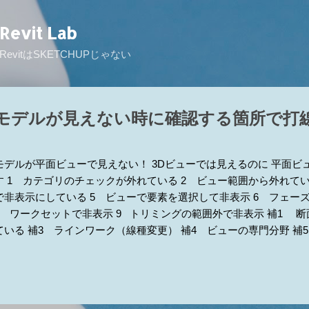
スキップしてメイン コンテンツに移動
Revit Lab
RevitはSKETCHUPじゃない
モデルが見えない時に確認する箇所で打
モデルが平面ビューで見えない！ 3Dビューでは見えるのに 平面ビ
す 1 カテゴリのチェックが外れている 2 ビュー範囲から外れてい
で非表示にしている 5 ビューで要素を選択して非表示 6 フェー
8 ワークセットで非表示 9 トリミングの範囲外で非表示 補1 
ている 補3 ラインワーク（線種変更） 補4 ビューの専門分野 補
操 ■とりあえず電球をクリックしてもし、リビール側に要素があれば
るか確認してください。（リビール側も！）あれば3が原因かも ■ト
でだいたい当りをつけてから原因を探ると早くゴールに辿り着けるか
る [表示/グラフィックスの上書き]の[モデルカテゴリ]タブ ※こ