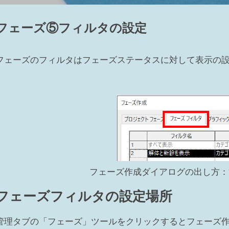
ューテンプレート側でコントロールされています。 2 ビュー範囲
～③下（④ビューの奥行き）の間にあれば表示される カテゴリによ
フェーズ⑤フィルタの設定
部にある要素でも、カテゴリによっては表示される 表示されるカテゴリ：窓
部分切断領域が掛かっている 設定したビュー範囲からモデルが外れて
とにフィルタの設定ができ、表示のチェックをオフすれば非表示にな
フェーズのフィルタはフェーズステータスに対して表示の
示にする要素を選択して右クリック⇒ビューで非表示⇒要素（カテゴ
はカテゴリは選択できません 非表示の解除の仕方 ...
フェーズ作成ダイアログの出し方：
フェーズフィルタの設定場所
管理タブの「フェーズ」ツールをクリックするとフェーズ