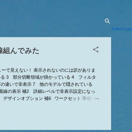
Select La
線組んでみた
ューで見えない！ 表示されないのには訳がありま
る 3 部分切断領域が掛かっている 4 フィルタ
ズの違いで非表示 7 他のモデルで隠されている
断面線の表示 補2 詳細レベルで非表示設定になっ
5 デザインオプション 補6 ワークセット 準備体
1か5が原因 ■要素がある辺りに部分切断領域があ
リミングのオンオフもしてみてください。9 上記
もですwww 1 カテゴリのチェックが外れてい
のダイアログがグレーアウトして編集不可の場合は、ビ