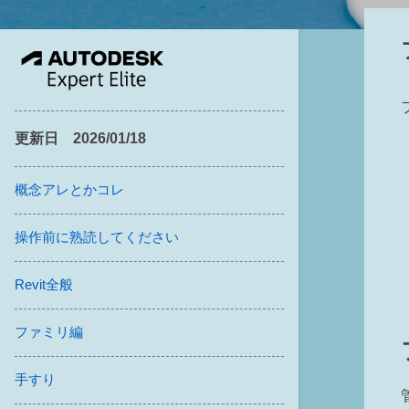
更新日 2026/01/18
概念アレとかコレ
操作前に熟読してください
Revit全般
ファミリ編
手すり