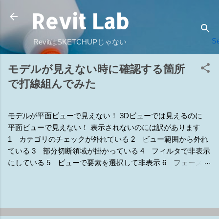
Revit Lab
スキップしてメイン コンテンツに移動
Se
RevitはSKETCHUPじゃない
モデルが見えない時に確認する箇所
で打線組んでみた
モデルが平面ビューで見えない！ 3Dビューでは見えるのに
平面ビューで見えない！ 表示されないのには訳があります
1 カテゴリのチェックが外れている 2 ビュー範囲から外れ
ている 3 部分切断領域が掛かっている 4 フィルタで非表示
にしている 5 ビューで要素を選択して非表示 6 フェーズの
違いで非表示 7 他のモデルで隠されている 8 ワークセット
で非表示 9 トリミングの範囲外で非表示 補1 断面線の表示
補2 詳細レベルで非表示設定になっている 補3 ラインワー
ク（線種変更） 補4 ビューの専門分野 補5 デザインオプシ