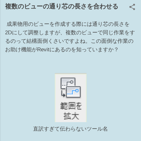
ョン 補6 ワークセット 準備体操 ■とりあえず電球をクリック
複数のビューの通り芯の長さを合わせる
してもし、リビール側に要素があれば1か5が原因 ■要素があ
る辺りに部分切断領域があるか確認してください。（リビー
成果物用のビューを作成する際には通り芯の長さを
ル側も！）あれば3が原因かも ■トリミングのオンオフもして
みてください。9 上記でだいたい当りをつけてから原因を探
2Ⅾにして調整しますが、複数のビューで同じ作業をす
ると早くゴールに辿り着けるかもですwww 1 カテゴリのチ
るのって結構面倒くさいですよね。この面倒な作業の
ェックが外れている [表示/グラフィックスの上書き]の[モデル
お助け機能がRevitにあるのを知っていますか？
カテゴリ]タブ ※このダイアログがグレーアウトして編集不可
の場合は、ビューテンプレート側でコントロールされていま
す。 2 ビュー範囲から外れている 殆んどのモデルはビュー
の②切断面～③下（④ビューの奥行き）の間にあれば表示され
る カテゴリにより一部例外もあります ビュー範囲の切断面よ
り上部にある要素でも、カテゴリによっては表示される 表示
されるカテゴリ：窓、収納設備、一般モデル Revit HELP↓ 3
部分切断領域が掛かっている 設定したビュー範囲からモデル
が外れている 4 フィルタで非表示にしている ビューごとに
フィルタの設定ができ、表示のチェックをオフすれば非表示
直訳すぎて伝わらないツール名
になります 5 ビューで要素を選択して非表示 非表示にする
要素を選択して右クリック⇒ビューで非表示⇒要素（カテゴ