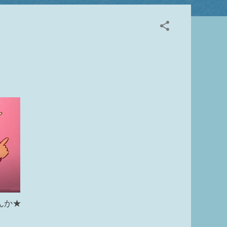
から外れている 殆んどのモデルはビューの②切断面
り一部例外もあります ビュー範囲の切断面より上
、収納設備、一般モデル Revit HELP↓ 3
いる 4 フィルタで非表示にしている ビューご
ります 5 ビューで要素を選択して非表示 非表
リ） ※ビューテンプレートがあてられている場合
んか★