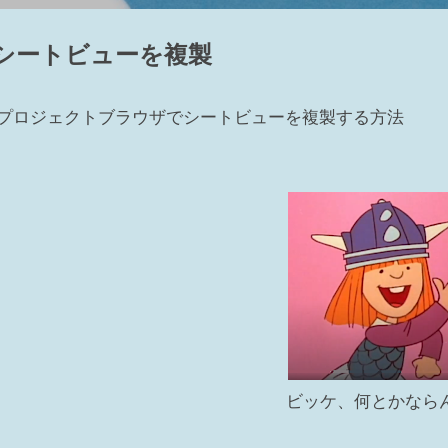
ューテンプレート側でコントロールされています。 2 ビュー範囲
～③下（④ビューの奥行き）の間にあれば表示される カテゴリによ
シートビューを複製
部にある要素でも、カテゴリによっては表示される 表示されるカテゴリ：窓
部分切断領域が掛かっている 設定したビュー範囲からモデルが外れて
とにフィルタの設定ができ、表示のチェックをオフすれば非表示にな
プロジェクトブラウザでシートビューを複製する方法
示にする要素を選択して右クリック⇒ビューで非表示⇒要素（カテゴ
はカテゴリは選択できません 非表示の解除の仕方 ...
ビッケ、何とかなら