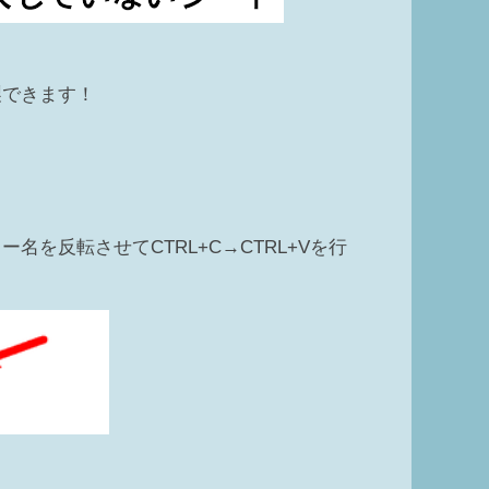
製できます！
を反転させてCTRL+C→CTRL+Vを行
。