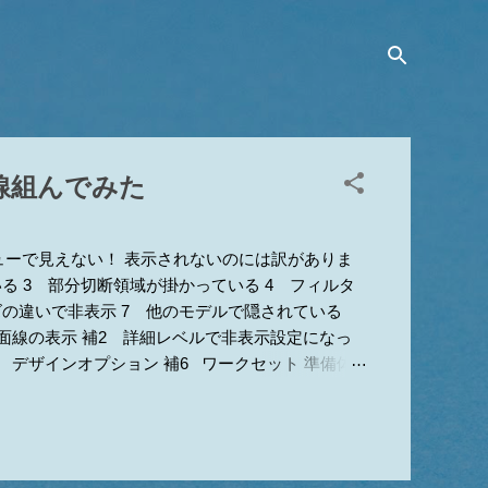
線組んでみた
ューで見えない！ 表示されないのには訳がありま
る 3 部分切断領域が掛かっている 4 フィルタ
ズの違いで非表示 7 他のモデルで隠されている
断面線の表示 補2 詳細レベルで非表示設定になっ
5 デザインオプション 補6 ワークセット 準備体
1か5が原因 ■要素がある辺りに部分切断領域があ
リミングのオンオフもしてみてください。9 上記
もですwww 1 カテゴリのチェックが外れてい
のダイアログがグレーアウトして編集不可の場合は、ビ