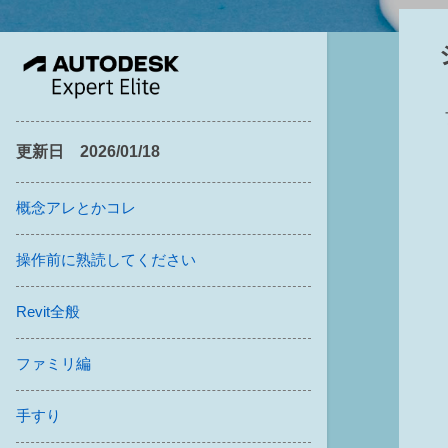
更新日 2026/01/18
概念アレとかコレ
操作前に熟読してください
Revit全般
ファミリ編
手すり