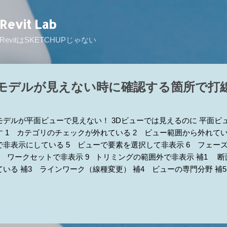
スキップしてメイン コンテンツに移動
Revit Lab
RevitはSKETCHUPじゃない
モデルが見えない時に確認する箇所で打
モデルが平面ビューで見えない！ 3Dビューでは見えるのに 平面ビ
す 1 カテゴリのチェックが外れている 2 ビュー範囲から外れてい
で非表示にしている 5 ビューで要素を選択して非表示 6 フェー
8 ワークセットで非表示 9 トリミングの範囲外で非表示 補1 
ている 補3 ラインワーク（線種変更） 補4 ビューの専門分野 補
操 ■とりあえず電球をクリックしてもし、リビール側に要素があれば
るか確認してください。（リビール側も！）あれば3が原因かも ■ト
でだいたい当りをつけてから原因を探ると早くゴールに辿り着けるか
る [表示/グラフィックスの上書き]の[モデルカテゴリ]タブ ※こ