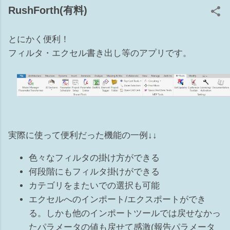
ョン 補6 ワークセット 準備体操 ■とりあえず電球をクリック
RushForth(有料)
してもし、リビール側に要素があれば1か5が原因 ■要素があ
る辺りに部分切断領域があるか確認してください。（リビー
とにかく便利！
ル側も！）あれば3が原因かも ■トリミングのオンオフもして
みてください。9 上記でだいたい当りをつけてから原因を探
フィルタ・エクセル書き出し等のアプリです。
ると早くゴールに辿り着けるかもですwww 1 カテゴリのチ
ェックが外れている [表示/グラフィックスの上書き]の[モデル
カテゴリ]タブ ※このダイアログがグレーアウトして編集不可
の場合は、ビューテンプレート側でコントロールされていま
す。 2 ビュー範囲から外れている 殆んどのモデルはビュー
の②切断面～③下（④ビューの奥行き）の間にあれば表示され
実際に使って便利だった機能の一例↓↓
る カテゴリにより一部例外もあります ビュー範囲の切断面よ
り上部にある要素でも、カテゴリによっては表示される 表示
色々なフィルタの掛け方ができる
されるカテゴリ：窓、収納設備、一般モデル Revit HELP↓ 3
何段階にもフィルタ掛けができる
部分切断領域が掛かっている 設定したビュー範囲からモデル
カテゴリをまたいでの選択も可能
が外れている 4 フィルタで非表示にしている ビューごとに
エクセルへのインポート/エクスポートができ
フィルタの設定ができ、表示のチェックをオフすれば非表示
になります 5 ビューで要素を選択して非表示 非表示にする
る。しかも他のインポートツールでは戻せなかっ
要素を選択して右クリック⇒ビューで非表示⇒要素（カテゴ
たパラメータの値も戻せて感激(報告パラメータ