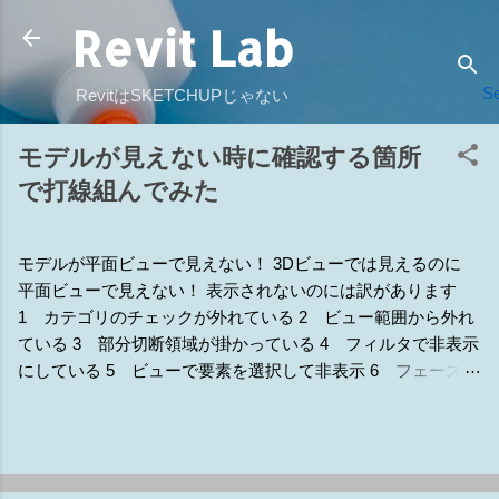
Revit Lab
スキップしてメイン コンテンツに移動
Se
RevitはSKETCHUPじゃない
モデルが見えない時に確認する箇所
で打線組んでみた
モデルが平面ビューで見えない！ 3Dビューでは見えるのに
平面ビューで見えない！ 表示されないのには訳があります
1 カテゴリのチェックが外れている 2 ビュー範囲から外れ
ている 3 部分切断領域が掛かっている 4 フィルタで非表示
にしている 5 ビューで要素を選択して非表示 6 フェーズの
違いで非表示 7 他のモデルで隠されている 8 ワークセット
で非表示 9 トリミングの範囲外で非表示 補1 断面線の表示
補2 詳細レベルで非表示設定になっている 補3 ラインワー
ク（線種変更） 補4 ビューの専門分野 補5 デザインオプシ