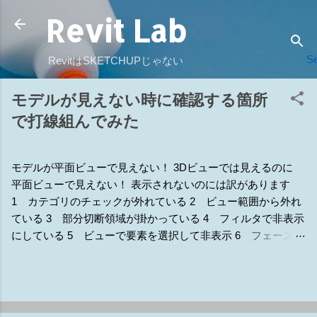
Revit Lab
スキップしてメイン コンテンツに移動
Se
RevitはSKETCHUPじゃない
モデルが見えない時に確認する箇所
で打線組んでみた
モデルが平面ビューで見えない！ 3Dビューでは見えるのに
平面ビューで見えない！ 表示されないのには訳があります
1 カテゴリのチェックが外れている 2 ビュー範囲から外れ
ている 3 部分切断領域が掛かっている 4 フィルタで非表示
にしている 5 ビューで要素を選択して非表示 6 フェーズの
違いで非表示 7 他のモデルで隠されている 8 ワークセット
で非表示 9 トリミングの範囲外で非表示 補1 断面線の表示
補2 詳細レベルで非表示設定になっている 補3 ラインワー
ク（線種変更） 補4 ビューの専門分野 補5 デザインオプシ