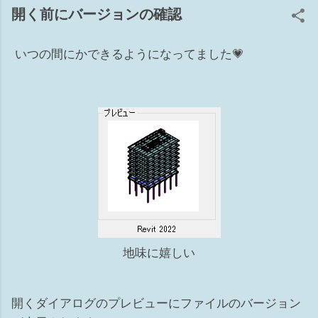
ョン 補6 ワークセット 準備体操 ■とりあえず電球をクリック
開く前にバージョンの確認
してもし、リビール側に要素があれば1か5が原因 ■要素があ
る辺りに部分切断領域があるか確認してください。（リビー
いつの間にかできるようになってました💗
ル側も！）あれば3が原因かも ■トリミングのオンオフもして
みてください。9 上記でだいたい当りをつけてから原因を探
ると早くゴールに辿り着けるかもですwww 1 カテゴリのチ
ェックが外れている [表示/グラフィックスの上書き]の[モデル
カテゴリ]タブ ※このダイアログがグレーアウトして編集不可
の場合は、ビューテンプレート側でコントロールされていま
す。 2 ビュー範囲から外れている 殆んどのモデルはビュー
の②切断面～③下（④ビューの奥行き）の間にあれば表示され
る カテゴリにより一部例外もあります ビュー範囲の切断面よ
り上部にある要素でも、カテゴリによっては表示される 表示
されるカテゴリ：窓、収納設備、一般モデル Revit HELP↓ 3
部分切断領域が掛かっている 設定したビュー範囲からモデル
地味に嬉しい
が外れている 4 フィルタで非表示にしている ビューごとに
フィルタの設定ができ、表示のチェックをオフすれば非表示
になります 5 ビューで要素を選択して非表示 非表示にする
開くダイアログのプレビューにファイルのバージョン
要素を選択して右クリック⇒ビューで非表示⇒要素（カテゴ