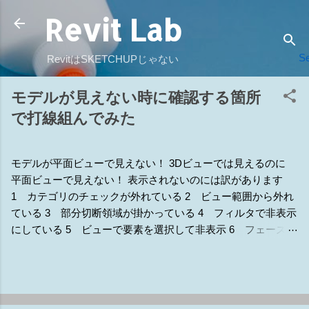
Revit Lab
スキップしてメイン コンテンツに移動
Se
RevitはSKETCHUPじゃない
モデルが見えない時に確認する箇所
で打線組んでみた
モデルが平面ビューで見えない！ 3Dビューでは見えるのに
平面ビューで見えない！ 表示されないのには訳があります
1 カテゴリのチェックが外れている 2 ビュー範囲から外れ
ている 3 部分切断領域が掛かっている 4 フィルタで非表示
にしている 5 ビューで要素を選択して非表示 6 フェーズの
違いで非表示 7 他のモデルで隠されている 8 ワークセット
で非表示 9 トリミングの範囲外で非表示 補1 断面線の表示
補2 詳細レベルで非表示設定になっている 補3 ラインワー
ク（線種変更） 補4 ビューの専門分野 補5 デザインオプシ