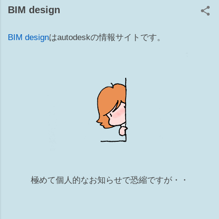
ョン 補6 ワークセット 準備体操 ■とりあえず電球をクリック
BIM design
してもし、リビール側に要素があれば1か5が原因 ■要素があ
る辺りに部分切断領域があるか確認してください。（リビー
BIM design
はautodeskの情報サイトです。
ル側も！）あれば3が原因かも ■トリミングのオンオフもして
みてください。9 上記でだいたい当りをつけてから原因を探
ると早くゴールに辿り着けるかもですwww 1 カテゴリのチ
ェックが外れている [表示/グラフィックスの上書き]の[モデル
カテゴリ]タブ ※このダイアログがグレーアウトして編集不可
の場合は、ビューテンプレート側でコントロールされていま
す。 2 ビュー範囲から外れている 殆んどのモデルはビュー
の②切断面～③下（④ビューの奥行き）の間にあれば表示され
る カテゴリにより一部例外もあります ビュー範囲の切断面よ
り上部にある要素でも、カテゴリによっては表示される 表示
されるカテゴリ：窓、収納設備、一般モデル Revit HELP↓ 3
部分切断領域が掛かっている 設定したビュー範囲からモデル
が外れている 4 フィルタで非表示にしている ビューごとに
極めて個人的なお知らせで恐縮ですが・・
フィルタの設定ができ、表示のチェックをオフすれば非表示
になります 5 ビューで要素を選択して非表示 非表示にする
要素を選択して右クリック⇒ビューで非表示⇒要素（カテゴ