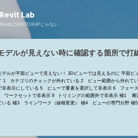
スキップしてメイン コンテンツに移動
Revit Lab
RevitはSKETCHUPじゃない
モデルが見えない時に確認する箇所で打
モデルが平面ビューで見えない！ 3Dビューでは見えるのに 平面ビ
す 1 カテゴリのチェックが外れている 2 ビュー範囲から外れてい
で非表示にしている 5 ビューで要素を選択して非表示 6 フェー
8 ワークセットで非表示 9 トリミングの範囲外で非表示 補1 
ている 補3 ラインワーク（線種変更） 補4 ビューの専門分野 補
操 ■とりあえず電球をクリックしてもし、リビール側に要素があれば
るか確認してください。（リビール側も！）あれば3が原因かも ■ト
でだいたい当りをつけてから原因を探ると早くゴールに辿り着けるか
る [表示/グラフィックスの上書き]の[モデルカテゴリ]タブ ※こ