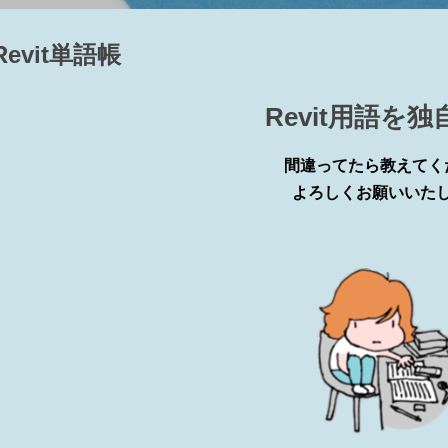
ューテンプレート側でコントロールされています。 2 ビュー範囲
～③下（④ビューの奥行き）の間にあれば表示される カテゴリによ
Revit単語帳
部にある要素でも、カテゴリによっては表示される 表示されるカテゴリ：窓
部分切断領域が掛かっている 設定したビュー範囲からモデルが外れて
とにフィルタの設定ができ、表示のチェックをオフすれば非表示にな
Revit用語を
示にする要素を選択して右クリック⇒ビューで非表示⇒要素（カテゴ
はカテゴリは選択できません 非表示の解除の仕方 ...
間違ってたら教えてく
よろしくお願いいた