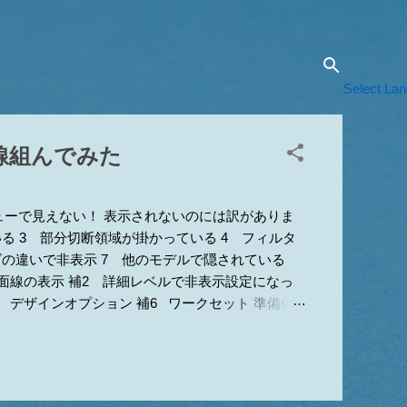
Select La
線組んでみた
ューで見えない！ 表示されないのには訳がありま
る 3 部分切断領域が掛かっている 4 フィルタ
ズの違いで非表示 7 他のモデルで隠されている
断面線の表示 補2 詳細レベルで非表示設定になっ
5 デザインオプション 補6 ワークセット 準備体
1か5が原因 ■要素がある辺りに部分切断領域があ
リミングのオンオフもしてみてください。9 上記
もですwww 1 カテゴリのチェックが外れてい
のダイアログがグレーアウトして編集不可の場合は、ビ