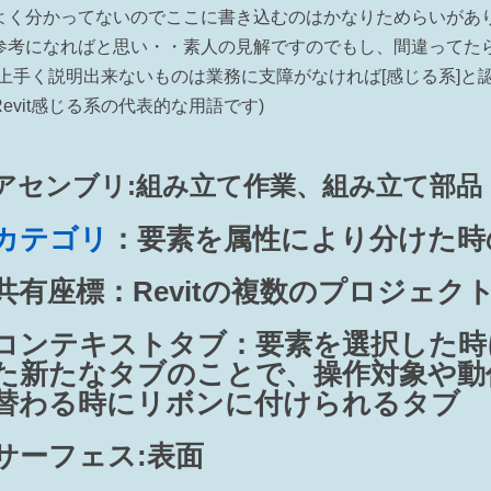
よく分かってないのでここに書き込むのはかなりためらいがあ
参考になればと思い・・素人の見解ですのでもし、間違ってた
(上手く説明出来ないものは業務に支障がなければ[感じる系]
Revit感じる系の代表的な用語です)
アセンブリ:組み立て作業、組み立て部品
カテゴリ
：要素を属性により分けた時
共有座標：Revitの複数のプロジェク
コンテキストタブ：要素を選択した時
た新たなタブのことで、操作対象や動
替わる時にリボンに付けられるタブ
サーフェス:表面