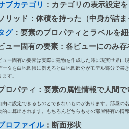
サブカテゴリ
：カテゴリの表示設定を
ソリッド：体積を持った（中身が詰ま
タグ
：要素のプロパティとラベルを紐
ビュー固有の要素：各ビューにのみ存
ビュー固有の要素は実際に建物を作成した時に現実世界に
データを白地図帳に例えると白地図部分がモデル部分で書
ります。
プロパティ：要素の属性情報で人間で
自由に設定できるものとできないものがあります。部屋の
動的に算出されます。もちろんどちらもその部屋特有の情
プロファイル
：断面形状