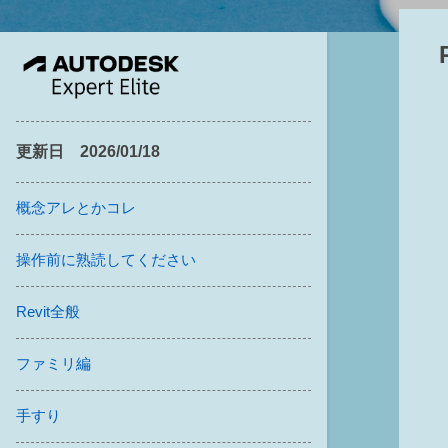
更新日 2026/01/18
概念アレとかコレ
操作前に熟読してください
Revit全般
ファミリ編
手すり