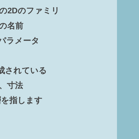
の2Dのファミリ
の名前
つパラメータ
成されている
、寸法
層を指します