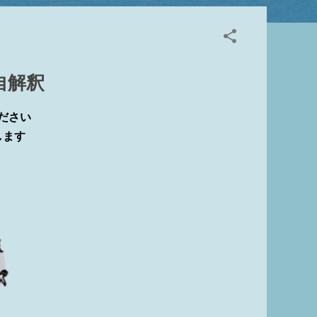
から外れている 殆んどのモデルはビューの②切断面
り一部例外もあります ビュー範囲の切断面より上
、収納設備、一般モデル Revit HELP↓ 3
いる 4 フィルタで非表示にしている ビューご
ります 5 ビューで要素を選択して非表示 非表
独自解釈
リ） ※ビューテンプレートがあてられている場合
ださい
します