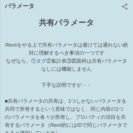
ョン 補6 ワークセット 準備体操 ■とりあえず電球をクリック
パラメータ
してもし、リビール側に要素があれば1か5が原因 ■要素があ
る辺りに部分切断領域があるか確認してください。（リビー
共有パラメータ
ル側も！）あれば3が原因かも ■トリミングのオンオフもして
みてください。9 上記でだいたい当りをつけてから原因を探
ると早くゴールに辿り着けるかもですwww 1 カテゴリのチ
ェックが外れている [表示/グラフィックスの上書き]の[モデル
Revitをやる上で共有パラメータは避けては通れない絶
カテゴリ]タブ ※このダイアログがグレーアウトして編集不可
対に理解するべき事項の一つです
の場合は、ビューテンプレート側でコントロールされていま
なぜなら、①
タグ
②集計表③図面枠は共有パラメータ
す。 2 ビュー範囲から外れている 殆んどのモデルはビュー
なしには機能しません
の②切断面～③下（④ビューの奥行き）の間にあれば表示され
る カテゴリにより一部例外もあります ビュー範囲の切断面よ
下手な説明ですが・・
り上部にある要素でも、カテゴリによっては表示される 表示
されるカテゴリ：窓、収納設備、一般モデル Revit HELP↓ 3
■共有パラメータの共有は、1つしかないパラメータを
部分切断領域が掛かっている 設定したビュー範囲からモデル
が外れている 4 フィルタで非表示にしている ビューごとに
共同で所有するという意味ではなく、同じ内容の1つ
フィルタの設定ができ、表示のチェックをオフすれば非表示
のパラメータを各々が所有し、プロパティの項目を共
になります 5 ビューで要素を選択して非表示 非表示にする
有するパラメータ（Revit的にはIDで同じパラメータで
要素を選択して右クリック⇒ビューで非表示⇒要素（カテゴ