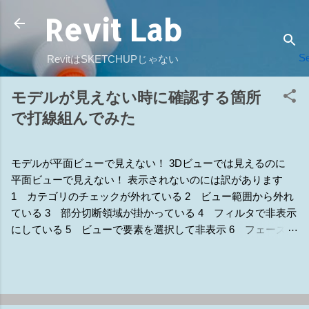
Revit Lab
スキップしてメイン コンテンツに移動
Se
RevitはSKETCHUPじゃない
モデルが見えない時に確認する箇所
で打線組んでみた
モデルが平面ビューで見えない！ 3Dビューでは見えるのに
平面ビューで見えない！ 表示されないのには訳があります
1 カテゴリのチェックが外れている 2 ビュー範囲から外れ
ている 3 部分切断領域が掛かっている 4 フィルタで非表示
にしている 5 ビューで要素を選択して非表示 6 フェーズの
違いで非表示 7 他のモデルで隠されている 8 ワークセット
で非表示 9 トリミングの範囲外で非表示 補1 断面線の表示
補2 詳細レベルで非表示設定になっている 補3 ラインワー
ク（線種変更） 補4 ビューの専門分野 補5 デザインオプシ