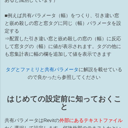
あると識別しています）
リ） ※ビューテンプレートがあてられている場合はカテゴリ
は選択できません 非表示の解除の仕方 ...
■例えば共有パラメータ（幅）をつくり、引き違い窓
と嵌め殺しの窓と窓タグに同じ（幅）パラメータを設
定する
⇒配置した引き違い窓と嵌め殺しの窓の（幅）に反応
して窓タグの（幅）に値が表示されます。タグの他に
も窓集計表に幅の欄を追加して値を表示できます
タグとファミリと共有パラメータ
に解説を載せている
ので良かったら参照してください
はじめての設定前に知っておくこ
と
共有パラメータはRevitの
外部にあるテキストファイル