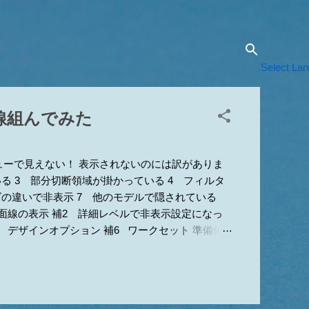
Select La
線組んでみた
ューで見えない！ 表示されないのには訳がありま
る 3 部分切断領域が掛かっている 4 フィルタ
ズの違いで非表示 7 他のモデルで隠されている
断面線の表示 補2 詳細レベルで非表示設定になっ
5 デザインオプション 補6 ワークセット 準備体
1か5が原因 ■要素がある辺りに部分切断領域があ
リミングのオンオフもしてみてください。9 上記
もですwww 1 カテゴリのチェックが外れてい
のダイアログがグレーアウトして編集不可の場合は、ビ