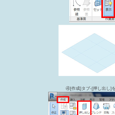
④[作成]タブ-[押し出し