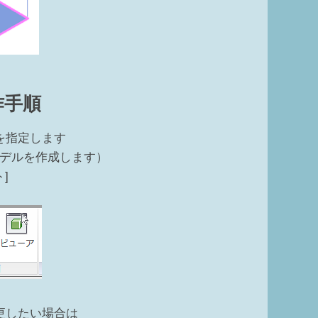
作手順
を指定します
デルを作成します）
]
更したい場合は