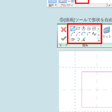
⑤[描画]ツールで形状を自