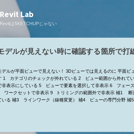
スキップしてメイン コンテンツに移動
Revit Lab
RevitはSKETCHUPじゃない
モデルが見えない時に確認する箇所で打
モデルが平面ビューで見えない！ 3Dビューでは見えるのに 平面ビ
す 1 カテゴリのチェックが外れている 2 ビュー範囲から外れてい
で非表示にしている 5 ビューで要素を選択して非表示 6 フェー
8 ワークセットで非表示 9 トリミングの範囲外で非表示 補1 
ている 補3 ラインワーク（線種変更） 補4 ビューの専門分野 補
操 ■とりあえず電球をクリックしてもし、リビール側に要素があれば
るか確認してください。（リビール側も！）あれば3が原因かも ■ト
でだいたい当りをつけてから原因を探ると早くゴールに辿り着けるか
る [表示/グラフィックスの上書き]の[モデルカテゴリ]タブ ※こ