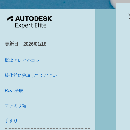
更新日 2026/01/18
概念アレとかコレ
操作前に熟読してください
Revit全般
ファミリ編
手すり