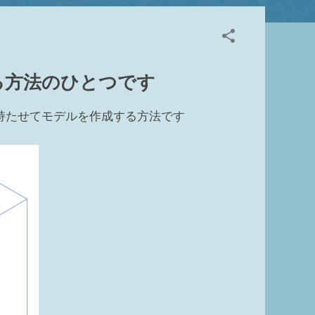
から外れている 殆んどのモデルはビューの②切断面
り一部例外もあります ビュー範囲の切断面より上
、収納設備、一般モデル Revit HELP↓ 3
いる 4 フィルタで非表示にしている ビューご
ります 5 ビューで要素を選択して非表示 非表
る方法のひとつです
リ） ※ビューテンプレートがあてられている場合
持たせてモデルを作成する方法です