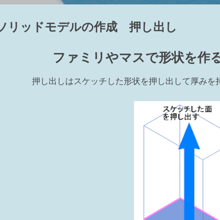
ューテンプレート側でコントロールされています。 2 ビュー範囲
～③下（④ビューの奥行き）の間にあれば表示される カテゴリによ
ソリッドモデルの作成 押し出し
部にある要素でも、カテゴリによっては表示される 表示されるカテゴリ：窓
部分切断領域が掛かっている 設定したビュー範囲からモデルが外れて
とにフィルタの設定ができ、表示のチェックをオフすれば非表示にな
ファミリやマスで形状を作
示にする要素を選択して右クリック⇒ビューで非表示⇒要素（カテゴ
はカテゴリは選択できません 非表示の解除の仕方 ...
押し出しはスケッチした形状を押し出して厚みを