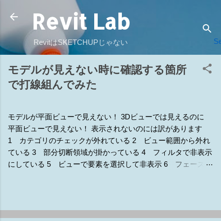
Revit Lab
スキップしてメイン コンテンツに移動
Se
RevitはSKETCHUPじゃない
モデルが見えない時に確認する箇所
で打線組んでみた
モデルが平面ビューで見えない！ 3Dビューでは見えるのに
平面ビューで見えない！ 表示されないのには訳があります
1 カテゴリのチェックが外れている 2 ビュー範囲から外れ
ている 3 部分切断領域が掛かっている 4 フィルタで非表示
にしている 5 ビューで要素を選択して非表示 6 フェーズの
違いで非表示 7 他のモデルで隠されている 8 ワークセット
で非表示 9 トリミングの範囲外で非表示 補1 断面線の表示
補2 詳細レベルで非表示設定になっている 補3 ラインワー
ク（線種変更） 補4 ビューの専門分野 補5 デザインオプシ