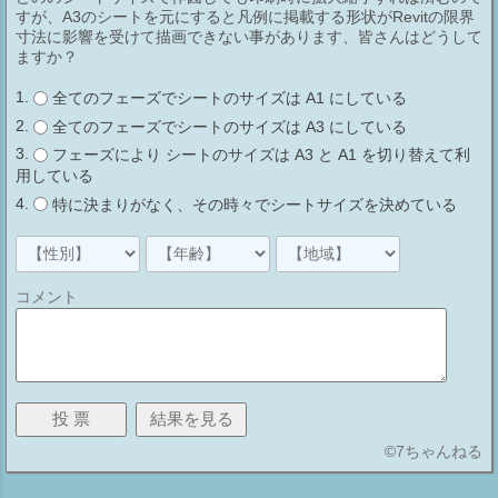
リ） ※ビューテンプレートがあてられている場合はカテゴリ
すが、A3のシートを元にすると凡例に掲載する形状がRevitの限界
寸法に影響を受けて描画できない事があります、皆さんはどうして
は選択できません 非表示の解除の仕方 ...
ますか？
全てのフェーズでシートのサイズは A1 にしている
全てのフェーズでシートのサイズは A3 にしている
フェーズにより シートのサイズは A3 と A1 を切り替えて利
用している
特に決まりがなく、その時々でシートサイズを決めている
コメント
©
7ちゃんねる