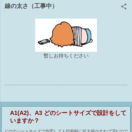
ョン 補6 ワークセット 準備体操 ■とりあえず電球をクリック
線の太さ（工事中）
してもし、リビール側に要素があれば1か5が原因 ■要素があ
る辺りに部分切断領域があるか確認してください。（リビー
ル側も！）あれば3が原因かも ■トリミングのオンオフもして
みてください。9 上記でだいたい当りをつけてから原因を探
ると早くゴールに辿り着けるかもですwww 1 カテゴリのチ
ェックが外れている [表示/グラフィックスの上書き]の[モデル
カテゴリ]タブ ※このダイアログがグレーアウトして編集不可
暫しお待ちください
の場合は、ビューテンプレート側でコントロールされていま
す。 2 ビュー範囲から外れている 殆んどのモデルはビュー
の②切断面～③下（④ビューの奥行き）の間にあれば表示され
る カテゴリにより一部例外もあります ビュー範囲の切断面よ
り上部にある要素でも、カテゴリによっては表示される 表示
されるカテゴリ：窓、収納設備、一般モデル Revit HELP↓ 3
部分切断領域が掛かっている 設定したビュー範囲からモデル
が外れている 4 フィルタで非表示にしている ビューごとに
A1(A2)、A3 どのシートサイズで設計をして
フィルタの設定ができ、表示のチェックをオフすれば非表示
いますか？
になります 5 ビューで要素を選択して非表示 非表示にする
要素を選択して右クリック⇒ビューで非表示⇒要素（カテゴ
どののシートサイズで作図しても印刷時に拡大縮小すれば済むので