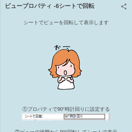
ョン 補6 ワークセット 準備体操 ■とりあえず電球をクリック
ビュープロパティ -6シートで回転
してもし、リビール側に要素があれば1か5が原因 ■要素があ
る辺りに部分切断領域があるか確認してください。（リビー
シートでビューを回転して表示します
ル側も！）あれば3が原因かも ■トリミングのオンオフもして
みてください。9 上記でだいたい当りをつけてから原因を探
ると早くゴールに辿り着けるかもですwww 1 カテゴリのチ
ェックが外れている [表示/グラフィックスの上書き]の[モデル
カテゴリ]タブ ※このダイアログがグレーアウトして編集不可
の場合は、ビューテンプレート側でコントロールされていま
す。 2 ビュー範囲から外れている 殆んどのモデルはビュー
の②切断面～③下（④ビューの奥行き）の間にあれば表示され
る カテゴリにより一部例外もあります ビュー範囲の切断面よ
り上部にある要素でも、カテゴリによっては表示される 表示
されるカテゴリ：窓、収納設備、一般モデル Revit HELP↓ 3
部分切断領域が掛かっている 設定したビュー範囲からモデル
が外れている 4 フィルタで非表示にしている ビューごとに
①プロパティで90°時計回りに設定する
フィルタの設定ができ、表示のチェックをオフすれば非表示
になります 5 ビューで要素を選択して非表示 非表示にする
要素を選択して右クリック⇒ビューで非表示⇒要素（カテゴ