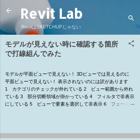
Revit Lab
スキップしてメイン コンテンツに移動
Se
RevitはSKETCHUPじゃない
モデルが見えない時に確認する箇所
で打線組んでみた
モデルが平面ビューで見えない！ 3Dビューでは見えるのに
平面ビューで見えない！ 表示されないのには訳があります
1 カテゴリのチェックが外れている 2 ビュー範囲から外れ
ている 3 部分切断領域が掛かっている 4 フィルタで非表示
にしている 5 ビューで要素を選択して非表示 6 フェーズの
違いで非表示 7 他のモデルで隠されている 8 ワークセット
で非表示 9 トリミングの範囲外で非表示 補1 断面線の表示
補2 詳細レベルで非表示設定になっている 補3 ラインワー
ク（線種変更） 補4 ビューの専門分野 補5 デザインオプシ